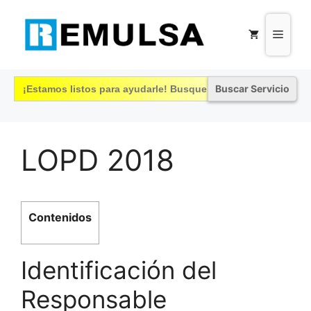
Saltar
al
Menú
contenido
Buscar:
LOPD 2018
Contenidos
Identificación del
Responsable