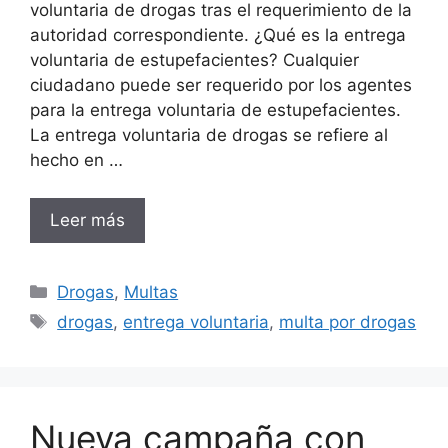
voluntaria de drogas tras el requerimiento de la
autoridad correspondiente. ¿Qué es la entrega
voluntaria de estupefacientes? Cualquier
ciudadano puede ser requerido por los agentes
para la entrega voluntaria de estupefacientes.
La entrega voluntaria de drogas se refiere al
hecho en …
Leer más
Categorías
Drogas
,
Multas
Etiquetas
drogas
,
entrega voluntaria
,
multa por drogas
Nueva campaña con