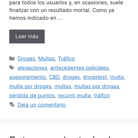
para todos los usuarios y, en ocasiones, suele
finalizar con un resultado mortal. Como ya
hemos indicado en …
Leer más
Categorías
Drogas
,
Multas
,
Tráfico
Etiquetas
alegaciones
,
antecedentes policiales
,
asesoramiento
,
CBD
,
drogas
,
drogotest
,
multa
,
multa por drogas
,
multas
,
multas por drogas
,
pérdida de puntos
,
recurrir multa
,
tráfico
Deja un comentario