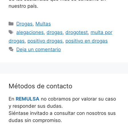
nuestro país.
Categorías
Drogas
,
Multas
Etiquetas
alegaciones
,
drogas
,
drogotest
,
multa por
drogas
,
positivo drogas
,
positivo en drogas
Deja un comentario
Métodos de contacto
En
REMULSA
no cobramos por valorar su caso
y responder sus dudas.
Siéntase invitado a consultar con nosotros sus
dudas sin compromiso.