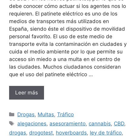
debe conocer cómo actuar si los agentes nos lo
requieren. El patinete eléctrico es uno de los
medios de transportes más utilizados en
España, siendo éste el dispositivo de movilidad
personal favorito. El uso de este medio de
transporte evita la contaminación en ciudades y
cuida el medio ambiente por lo que permite su
acceso sin miedo a una multa en el centro de
las ciudades. Muchos ciudadanos consideran
que el uso del patinete eléctrico …
Leer más
Categorías
Drogas
,
Multas
,
Tráfico
Etiquetas
alegaciones
,
asesoramiento
,
cannabis
,
CBD
,
drogas
,
drogotest
,
hoverboards
,
ley de tráfico
,