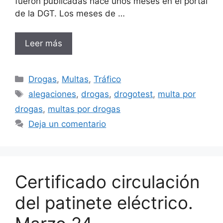
fueron publicadas hace unos meses en el portal
de la DGT. Los meses de …
Leer más
Categorías
Drogas
,
Multas
,
Tráfico
Etiquetas
alegaciones
,
drogas
,
drogotest
,
multa por
drogas
,
multas por drogas
Deja un comentario
Certificado circulación
del patinete eléctrico.