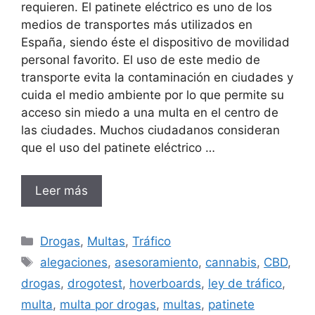
requieren. El patinete eléctrico es uno de los
medios de transportes más utilizados en
España, siendo éste el dispositivo de movilidad
personal favorito. El uso de este medio de
transporte evita la contaminación en ciudades y
cuida el medio ambiente por lo que permite su
acceso sin miedo a una multa en el centro de
las ciudades. Muchos ciudadanos consideran
que el uso del patinete eléctrico …
Leer más
Categorías
Drogas
,
Multas
,
Tráfico
Etiquetas
alegaciones
,
asesoramiento
,
cannabis
,
CBD
,
drogas
,
drogotest
,
hoverboards
,
ley de tráfico
,
multa
,
multa por drogas
,
multas
,
patinete