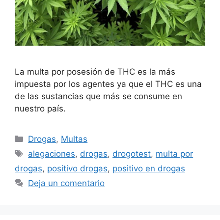
La multa por posesión de THC es la más
impuesta por los agentes ya que el THC es una
de las sustancias que más se consume en
nuestro país.
Categorías
Drogas
,
Multas
Etiquetas
alegaciones
,
drogas
,
drogotest
,
multa por
drogas
,
positivo drogas
,
positivo en drogas
Deja un comentario