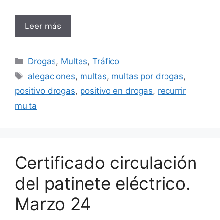
Leer más
Categorías
Drogas
,
Multas
,
Tráfico
Etiquetas
alegaciones
,
multas
,
multas por drogas
,
positivo drogas
,
positivo en drogas
,
recurrir
multa
Certificado circulación
del patinete eléctrico.
Marzo 24