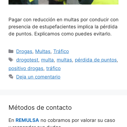
Pagar con reducción en multas por conducir con
presencia de estupefacientes implica la pérdida
de puntos. Explicamos como puedes evitarlo.
Categorías
Drogas
,
Multas
,
Tráfico
Etiquetas
drogotest
,
multa
,
multas
,
pérdida de puntos
,
positivo drogas
,
tráfico
Deja un comentario
Métodos de contacto
En
REMULSA
no cobramos por valorar su caso