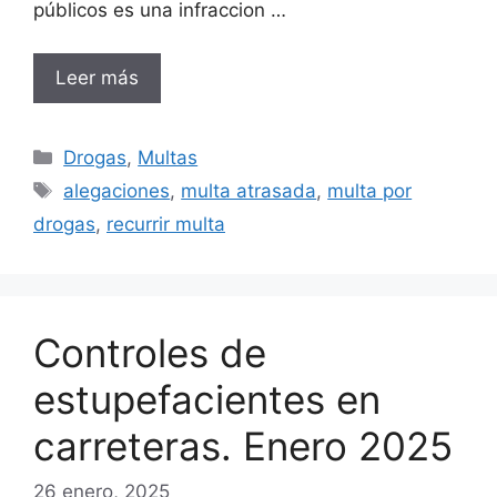
públicos es una infraccion …
Leer más
Categorías
Drogas
,
Multas
Etiquetas
alegaciones
,
multa atrasada
,
multa por
drogas
,
recurrir multa
Controles de
estupefacientes en
carreteras. Enero 2025
26 enero, 2025