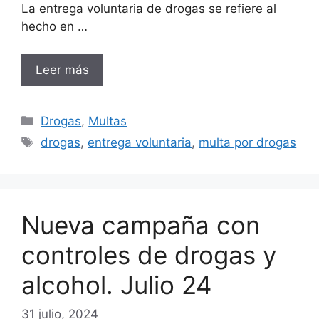
La entrega voluntaria de drogas se refiere al
hecho en …
Leer más
Categorías
Drogas
,
Multas
Etiquetas
drogas
,
entrega voluntaria
,
multa por drogas
Nueva campaña con
controles de drogas y
alcohol. Julio 24
31 julio, 2024