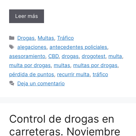
Leer más
Categorías
Drogas
,
Multas
,
Tráfico
Etiquetas
alegaciones
,
antecedentes policiales
,
asesoramiento
,
CBD
,
drogas
,
drogotest
,
multa
,
multa por drogas
,
multas
,
multas por drogas
,
pérdida de puntos
,
recurrir multa
,
tráfico
Deja un comentario
Control de drogas en
carreteras. Noviembre