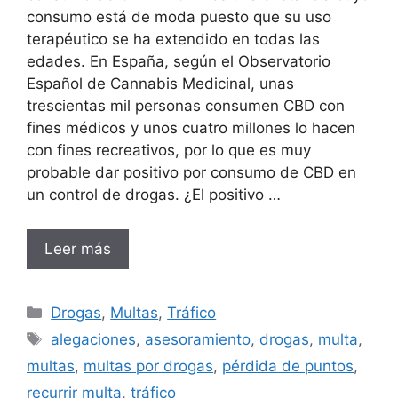
consumo está de moda puesto que su uso
terapéutico se ha extendido en todas las
edades. En España, según el Observatorio
Español de Cannabis Medicinal, unas
trescientas mil personas consumen CBD con
fines médicos y unos cuatro millones lo hacen
con fines recreativos, por lo que es muy
probable dar positivo por consumo de CBD en
un control de drogas. ¿El positivo …
Leer más
Categorías
Drogas
,
Multas
,
Tráfico
Etiquetas
alegaciones
,
asesoramiento
,
drogas
,
multa
,
multas
,
multas por drogas
,
pérdida de puntos
,
recurrir multa
,
tráfico