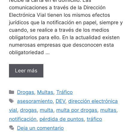
recibe la carta en el domicilio. Las
comunicaciones a través de la Dirección
Electrónica Vial tienen los mismos efectos
jurídicos que la notificación en papel, siempre y
cuando, se realice a través de los medios
obligatorios para ello. En la actualidad existen
numerosas empresas que desconocen esta
obligatoriedad …
Leer más
Categorías
Drogas
,
Multas
,
Tráfico
Etiquetas
asesoramiento
,
DEV
,
dirección electrónica
vial
,
drogas
,
multa
,
multa por drogas
,
multas
,
notificación
,
pérdida de puntos
,
tráfico
Deja un comentario