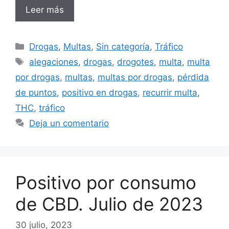
Leer más
Categorías
Drogas
,
Multas
,
Sin categoría
,
Tráfico
Etiquetas
alegaciones
,
drogas
,
drogotes
,
multa
,
multa
por drogas
,
multas
,
multas por drogas
,
pérdida
de puntos
,
positivo en drogas
,
recurrir multa
,
THC
,
tráfico
Deja un comentario
Positivo por consumo
de CBD. Julio de 2023
30 julio, 2023