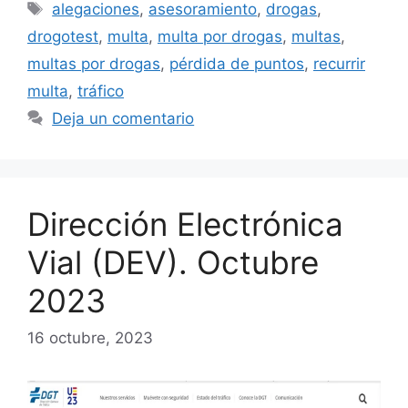
Etiquetas
alegaciones
,
asesoramiento
,
drogas
,
drogotest
,
multa
,
multa por drogas
,
multas
,
multas por drogas
,
pérdida de puntos
,
recurrir
multa
,
tráfico
Deja un comentario
Dirección Electrónica
Vial (DEV). Octubre
2023
16 octubre, 2023