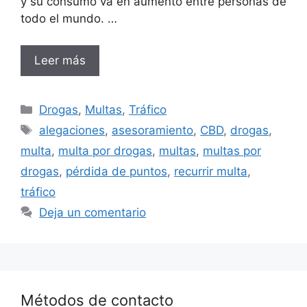
y su consumo va en aumento entre personas de
todo el mundo. …
Leer más
Categorías
Drogas
,
Multas
,
Tráfico
Etiquetas
alegaciones
,
asesoramiento
,
CBD
,
drogas
,
multa
,
multa por drogas
,
multas
,
multas por
drogas
,
pérdida de puntos
,
recurrir multa
,
tráfico
Deja un comentario
Métodos de contacto