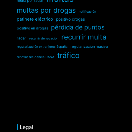
multa por radar
multas por drogas
notificación
patinete eléctrico
positivo drogas
pérdida de puntos
positivo en drogas
recurrir multa
radar
recurrir denegación
regularización masiva
regularización extranjeros España
tráfico
renovar residencia DANA
Legal