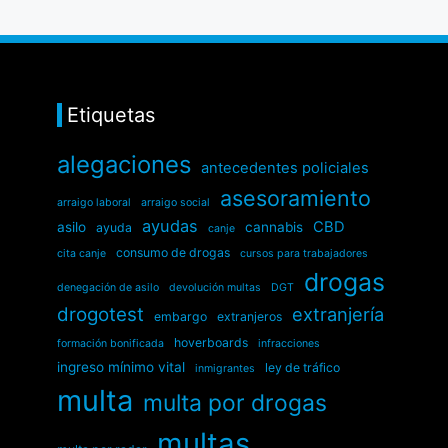
Etiquetas
alegaciones
antecedentes policiales
asesoramiento
arraigo laboral
arraigo social
ayudas
CBD
asilo
cannabis
ayuda
canje
consumo de drogas
cita canje
cursos para trabajadores
drogas
denegación de asilo
devolución multas
DGT
drogotest
extranjería
embargo
extranjeros
hoverboards
formación bonificada
infracciones
ingreso mínimo vital
ley de tráfico
inmigrantes
multa
multa por drogas
multas