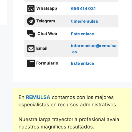
Whatsapp
656 414 031
Telegram
t.me/remulsa
Chat Web
Este enlace
informacion@remulsa
Email
.es
Formulario
Este enlace
En
REMULSA
contamos con los mejores
especialistas en recursos administrativos.
Nuestra larga trayectoria profesional avala
nuestros magníficos resultados.