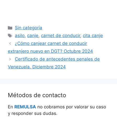
Categorías
Sin categoría
Etiquetas
asilo
,
canje
,
carnet de conducir
,
cita canje
¿Cómo canjear carnet de conducir
extranjero nuevo en DGT? Octubre 2024
Certificado de antecedentes penales de
Venezuela. Diciembre 2024
Métodos de contacto
En
REMULSA
no cobramos por valorar su caso
y responder sus dudas.