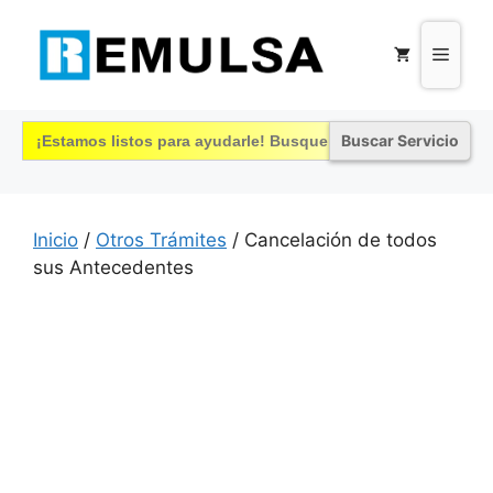
Saltar
al
Menú
contenido
Buscar:
Inicio
/
Otros Trámites
/ Cancelación de todos
sus Antecedentes