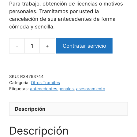
Para trabajo, obtención de licencias o motivos
personales. Tramitamos por usted la
cancelación de sus antecedentes de forma
cómoda y sencilla.
Contratar servicio
Cancelación
de
todos
sus
SKU:
R34793744
Antecedentes
Categoría:
Otros Trámites
cantidad
Etiquetas:
antecedentes penales
,
asesoramiento
Descripción
Descripción