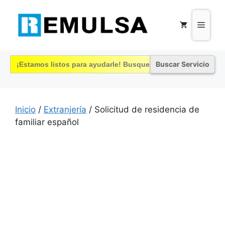
Saltar
al
Menú
contenido
Buscar:
Inicio
/
Extranjería
/ Solicitud de residencia de
familiar español