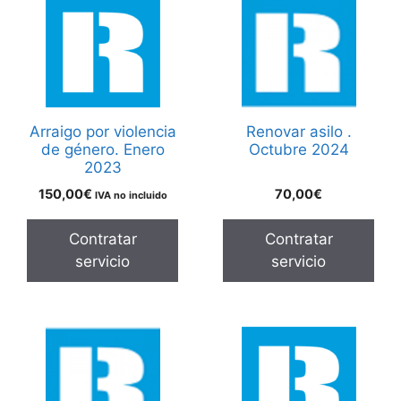
Arraigo por violencia
Renovar asilo .
de género. Enero
Octubre 2024
2023
150,00
€
70,00
€
IVA no incluido
Contratar
Contratar
servicio
servicio