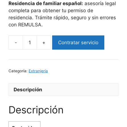
Residencia de familiar español:
asesoría legal
completa para obtener tu permiso de
residencia. Trámite rápido, seguro y sin errores
con REMULSA.
Contratar servicio
Solicitud
de
residencia
de
Categoría:
Extranjería
familiar
español
cantidad
Descripción
Descripción