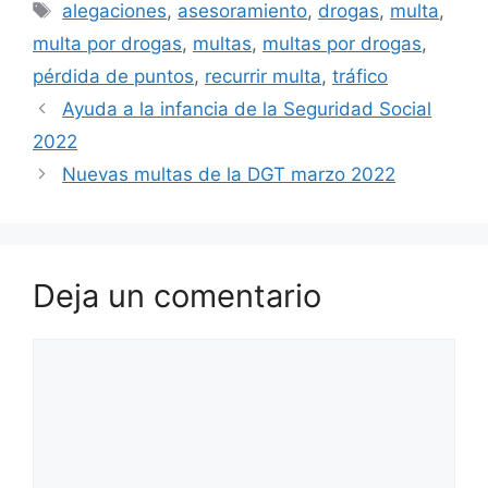
Etiquetas
alegaciones
,
asesoramiento
,
drogas
,
multa
,
multa por drogas
,
multas
,
multas por drogas
,
pérdida de puntos
,
recurrir multa
,
tráfico
Ayuda a la infancia de la Seguridad Social
2022
Nuevas multas de la DGT marzo 2022
Deja un comentario
Comentario