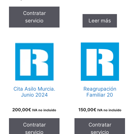
Contratar
servicio
Leer más
Cita Asilo Murcia.
Reagrupación
Junio 2024
Familiar 20
200,00
€
150,00
€
IVA no incluido
IVA no incluido
Contratar
Contratar
servicio
servicio