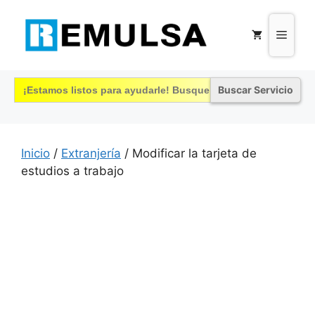
Saltar
al
Menú
contenido
Buscar:
Inicio
/
Extranjería
/ Modificar la tarjeta de
estudios a trabajo