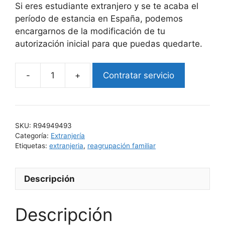
Si eres estudiante extranjero y se te acaba el
período de estancia en España, podemos
encargarnos de la modificación de tu
autorización inicial para que puedas quedarte.
Contratar servicio
Modificar
la
tarjeta
de
SKU:
R94949493
estudios
Categoría:
Extranjería
a
Etiquetas:
extranjeria
,
reagrupación familiar
trabajo
cantidad
Descripción
Descripción