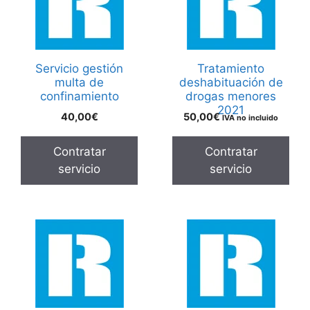
Servicio gestión
Tratamiento
multa de
deshabituación de
confinamiento
drogas menores
2021
40,00
€
50,00
€
IVA no incluido
Contratar
Contratar
servicio
servicio