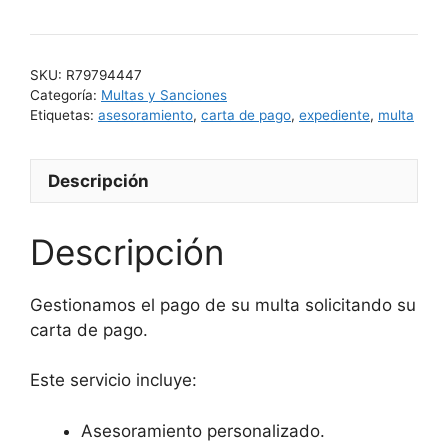
de
una
multa
SKU:
R79794447
cantidad
Categoría:
Multas y Sanciones
Etiquetas:
asesoramiento
,
carta de pago
,
expediente
,
multa
Descripción
Descripción
Gestionamos el pago de su multa solicitando su
carta de pago.
Este servicio incluye:
Asesoramiento personalizado.