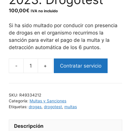
100,00
€
IVA no incluido
Si ha sido multado por conducir con presencia
de drogas en el organismo recurrimos la
sanción para evitar el pago de la multa y la
detracción automática de los 6 puntos.
Contratar servicio
Recurrir
multa
por
presencia
SKU:
R49334212
de
Categoría:
Multas y Sanciones
drogas
Etiquetas:
drogas
,
drogotest
,
multas
conducción
2023.
Descripción
Drogotest